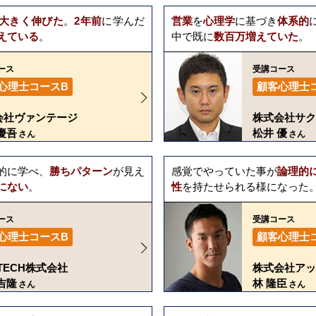
大きく伸びた
。
2年前
に学んだ
営業
を
心理学
に基づき
体系的
えている
。
中で既に
数百万増えていた
。
ース
受講コース
心理士コースB
顧客心理士
会社ヴァンテージ
株式会社サク
慶吾
松井 優
さん
さん
的に学べ、
勝ちパターン
が見え
感覚でやっていた事が
論理的
にない
。
性
を持たせられる様になった
ース
受講コース
心理士コースB
顧客心理士
 TECH株式会社
株式会社アッ
吉隆
林 隆臣
さん
さん