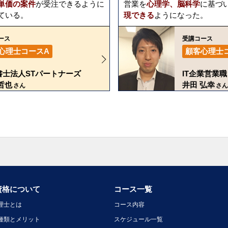
単価の案件
が受注できるように
営業を
心理学、脳科学
に基づ
ている。
現できる
ようになった。
ース
受講コース
心理士コースA
顧客心理士
書士法人STパートナーズ
IT企業営業職
哲也
井田 弘幸
さん
さん
資格について
コース一覧
理士とは
コース内容
種類とメリット
スケジュール一覧