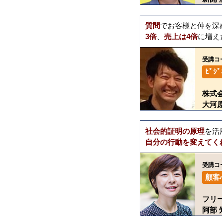
質問
でお客様と仲を深
3倍
、
売上は4倍
に増え
受講コ
ﾋﾞｼ
株式会
大河
社会的証明の原理
を活
自分の行動を変えてく
受講コ
顧客
フリ
阿部 