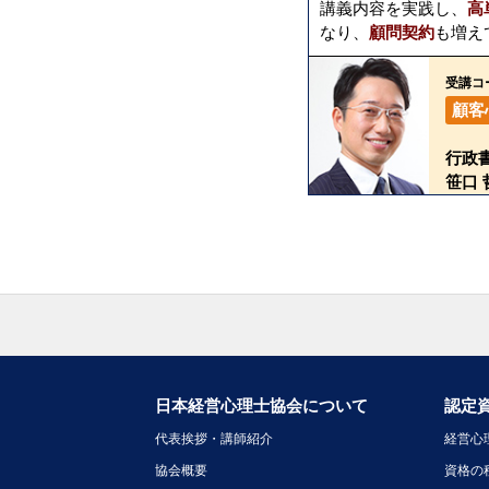
講義内容を実践し、
高
なり、
顧問契約
も増え
受講コ
顧客
行政
笹口 
日本経営心理士協会について
認定
代表挨拶・講師紹介
経営心
協会概要
資格の