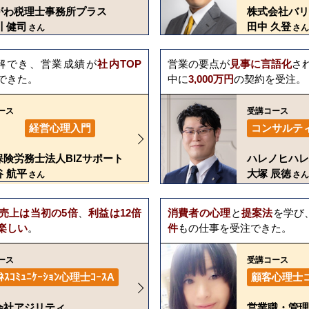
がわ税理士事務所プラス
株式会社バリ
 健司
田中 久登
さん
さん
解でき、営業成績が
社内TOP
営業の要点が
見事に言語化
さ
できた。
中に
3,000万円
の契約を受注。
ース
受講コース
経営心理入門
コンサルテ
保険労務士法人BIZサポート
ハレノヒハレ
 航平
大塚 辰徳
さん
さん
売上は当初の5倍
、
利益は12倍
消費者の心理
と
提案法
を学び
楽しい
。
件
もの仕事を受注できた。
ース
受講コース
ﾞﾈｽｺﾐｭﾆｹｰｼｮﾝ心理士ｺｰｽA
顧客心理士
会社アジリティ
営業職・管理