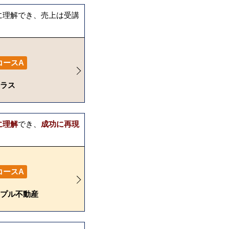
に理解でき、売上は受講
コースA
ラス
に理解
でき、
成功に再現
。
コースA
プル不動産