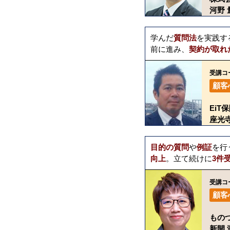
河野 
学んだ
質問法
を実践す
前に進み、
契約が取れ
受講コ
顧客
Ei
座光寺
目的の質問
や
例証
を行
向上
。立て続けに
3件
受講コ
顧客
もの
新開 