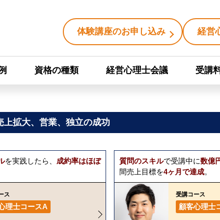
体験講座のお申し込み
経営
例
資格の種類
経営心理士会議
受講
売上拡大、営業、独立の成功
ル
を実践したら、
成約率はほぼ
質問のスキル
で受講中に
数億
間売上目標を
4ヶ月で達成
。
ース
受講コース
心理士コースA
顧客心理士