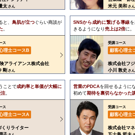
量太
米元 美和
さん
さん
ると、
鳥肌が立つ
ぐらい商談が
SNSから成約に繋げる導線
を
た
。
きるようになり
売上は2倍
に。
ース
受講コース
心理士コースB
顧客心理士
T保険アライアンス株式会社
株式会社フジ
 剛
小川 敦史
さん
さん
うことで
成約率と単価が大幅に
営業のPDCA
を回せるように
受注
。
初めて
期待を裏切らなかった
ース
受講コース
心理士コースA
顧客心理士
づくりライター
株式会社マネ
潤子
五十島 哲夫
さん