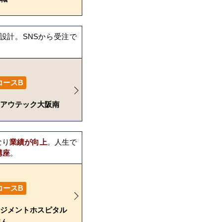
設計。SNSから受注で
コースB
アウテック大阪南
なり
業績が向上
。人生で
講座
。
コースB
ジメントホスピタル
さん