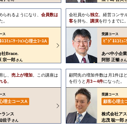
められるようになり、
会員数は
会社員から
独立
。経営コンサ
た。
客
を持ち、
講演
を行うまでに
ース
受講コース
ﾞﾈｽｺﾐｭﾆｹｰｼｮﾝ心理士ｺｰｽA
ﾋﾞｼﾞﾈｽｺﾐｭ
社Brace.
あべ中小企業
原 宗一郎
阿部 正暢
さん
さん
用し、
売上が増加
。この講座は
顧問先の増加件数は月1件ほ
れる
。
を行うと
月3～4件
になった。
ース
受講コース
心理士コースA
顧客心理士
ーランス
株式会社アス
知佐子
志茂 聡一郎
さん