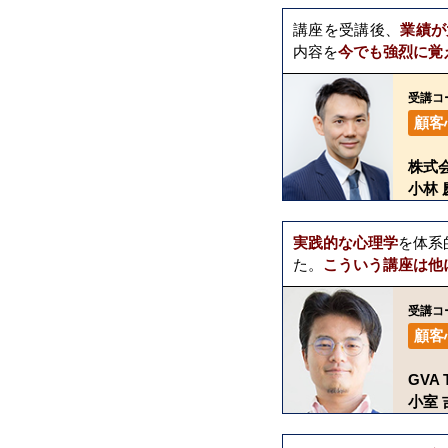
講座を受講後、
業績が
内容を
今でも強烈に覚
受講コ
顧客
株式
小林 
実践的な心理学
を体系
た。
こういう講座は他
受講コ
顧客
GVA
小室 