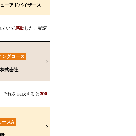
ューアドバイザース
れていて
感動
した。受講
ィングコース
株式会社
、それを実践すると
300
コースA
職