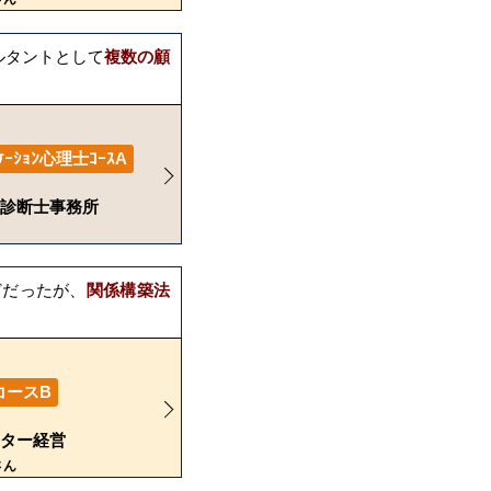
ルタントとして
複数の顧
。
ﾆｹｰｼｮﾝ心理士ｺｰｽA
診断士事務所
どだったが、
関係構築法
コースB
ター経営
さん