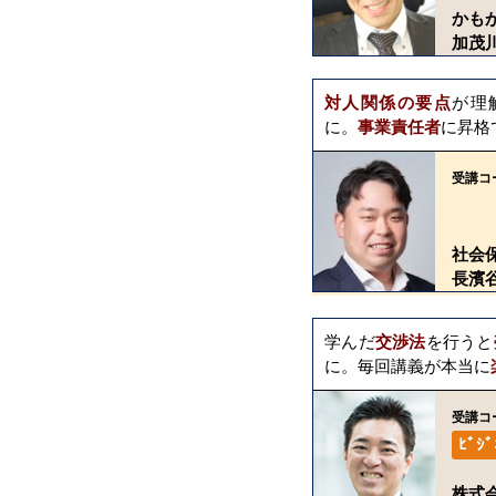
かも
加茂川
対人関係の要点
が理
に。
事業責任者
に昇格
受講コ
社会
長濱谷
学んだ
交渉法
を行うと
に。毎回講義が本当に
受講コ
ﾋﾞｼ
株式