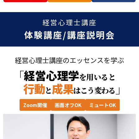
経営心理士講座
体験講座/講座説明会
経営心理士講座のエッセンスを学ぶ
経営心理学
「
を用いると
行動
成果
」
と
はこう変わる
Zoom開催
画面オフOK
ミュートOK