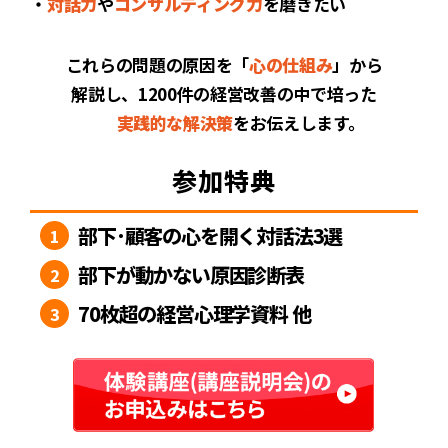
・
対話力
や
コンサルティング力
を磨きたい
これらの問題の原因を「
心の仕組み
」から
解説し、1200件の経営改善の中で培った
実践的な解決策
をお伝えします。
参加特典
部下･顧客の心を開く対話法3選
1
部下が動かない原因診断表
2
70枚超の経営心理学資料 他
3