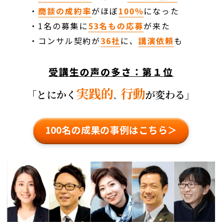
・
商談の成約率
がほぼ
100％
になった
・1名の募集に
53名もの応募
が来た
・コンサル契約が
36社
に、
講演依頼
も
受講生の声の多さ：第１位
実践的
行動
「とにかく
が変わる」
、
100名の成果の事例はこちら＞