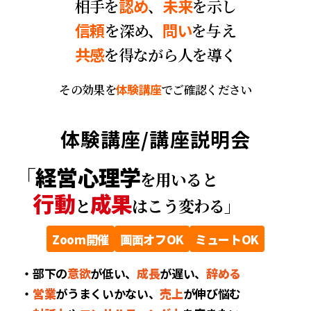
認め
未来
相手を
、
を示し
信頼
問い
を深め、
を与え
共感
を得ながら人を導く
その効果を
体験講座
でご確認ください
体験講座/講座説明会
「
経営心理学
を用いると
行動
成果
と
はこう変わる」
Zoom開催
画面オフOK
ミュートOK
・部下の
意欲
が低い、
成長
が遅い、
辞める
・
営業
がうまくいかない、
売上
が伸び悩む