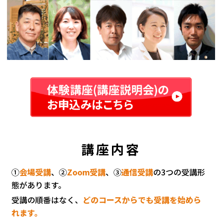
講座内容
①
会場受講
、②
Zoom受講
、③
通信受講
の3つの受講形
態があります。
受講の順番はなく、
どのコースからでも受講を始めら
れます。