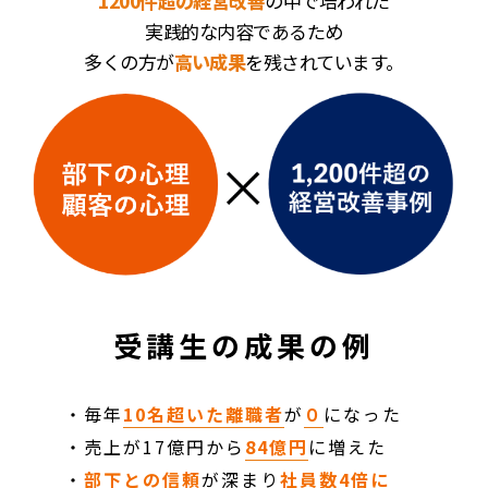
1200件超の経営改善
の中で培われた
実践的な内容であるため
多くの方が
高い成果
を残されています。
受講生の成果の例
・毎年
10名超いた離職者
が
０
になった
・売上が17億円から
84億円
に増えた
・
部下との信頼
が深まり
社員数4倍に