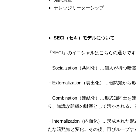
ナレッジリーダーシップ
SECI（セキ）モデルについて
「
SECI
」のイニシャルはこちらの通りです
・
Socialization
（共同化）…個人が持つ暗
・
Externalization
（表出化）…暗黙知から形
・
Combination
（連結化）…形式知同士を
り、知識が組織の財産として活かされるこ
・
Internalization
（内面化）…形成された形
たな暗黙知と変化。その後、再びループす